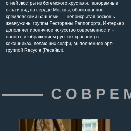
огней люстры из богемского хрусталя, панорамные
окна и вид на сердце Москвы, обрисованное
кремлевскими башнями, — неприкрытая роскошь
жемчужины группы Рестораны Раппопорта. Интерьер
дополняет ироничное искусство современности –
панно с изображением русских красавиц в
кокошниках, делающих селфи, выполненное арт-
группой Recycle (Ресайкл).
 ⸻ С О В Р Е М Е