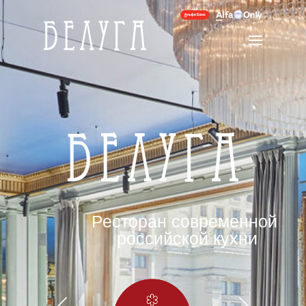
15
Ресторан современной
российской кухни
ВИДОВ
ЧЕРНОЙ
ИКРЫ