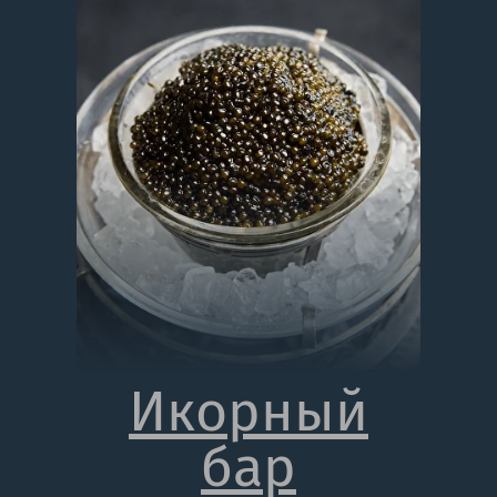
Икорный
бар